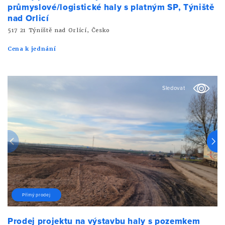
průmyslové/logistické haly s platným SP, Týniště
nad Orlicí
517 21 Týniště nad Orlicí, Česko
Cena k jednání
Sledovat
Přímý prodej
Prodej projektu na výstavbu haly s pozemkem