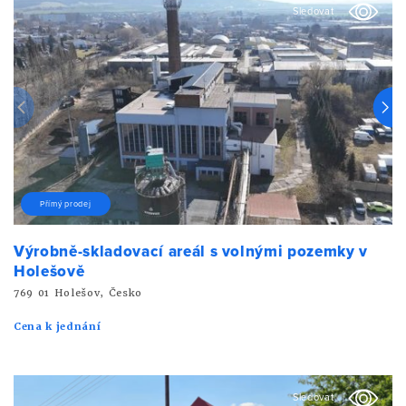
Sledovat
Přímý prodej
Výrobně-skladovací areál s volnými pozemky v
Holešově
769 01 Holešov, Česko
Cena k jednání
Sledovat