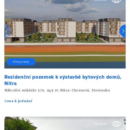
Přímý prodej
Rezidenční pozemek k výstavbě bytových domů,
Nitra
Nábrežie mládeže 570, 949 01 Nitra-Chrenová, Slovensko
Cena k jednání
Sledovat