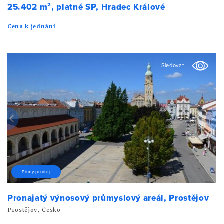
25.402 m², platné SP, Hradec Králové
Cena k jednání
Sledovat
Přímý prodej
Pronajatý výnosový průmyslový areál, Prostějov
Prostějov, Česko