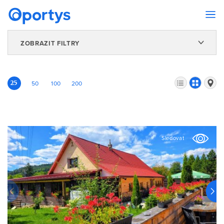
ZOBRAZIT FILTRY
25
50
100
200
Sledovat