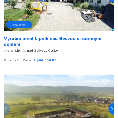
Přímý prodej
Výrobní areál Lipník nad Bečvou s rodinným
domem
751 31 Lipník nad Bečvou, Česko
Orientační Cena
8 900 000 Kč
Sledovat