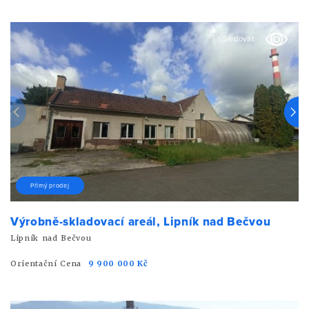
Sledovat
Přímý prodej
Výrobně-skladovací areál, Lipník nad Bečvou
Lipník nad Bečvou
Orientační Cena
9 900 000 Kč