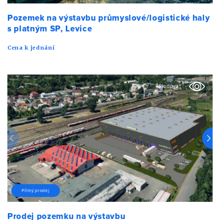
Pozemek na výstavbu průmyslové/logistické haly
s platným SP, Levice
Cena k jednání
Sledovat
Přímý prodej
Prodej pozemku na výstavbu