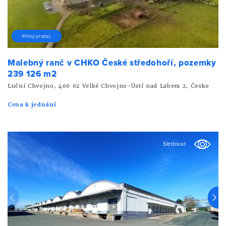
Přímý prodej
Malebný ranč v CHKO České středohoří, pozemky
239 126 m2
Luční Chvojno, 400 02 Velké Chvojno-Ústí nad Labem 2, Česko
Cena k jednání
Sledovat