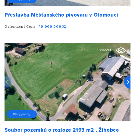
Přestavba Měšťanského pivovaru v Olomouci
Orientační Cena
40 000 000 Kč
Sledovat
Přímý prodej
Soubor pozemků o rozloze 2193 m2 , Žihobce