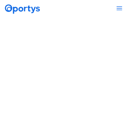
Manažerský tým Oportys