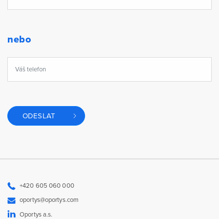
nebo
ODESLAT
+420 605 060 000
oportys@oportys.com
Oportys a.s.