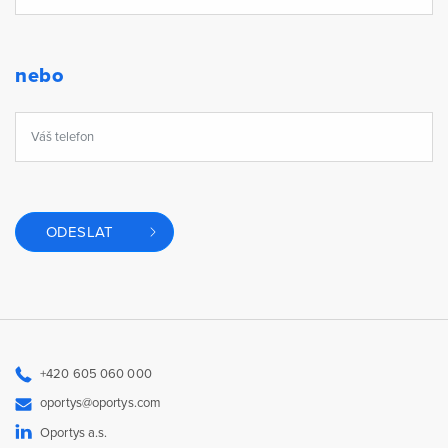
nebo
ODESLAT
+420 605 060 000
oportys@oportys.com
Oportys a.s.