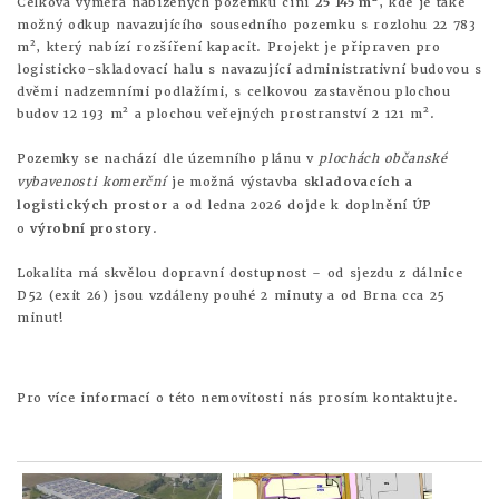
Celková výměra nabízených pozemků činí
25 145 m²
, kde je také
možný odkup navazujícího sousedního pozemku s rozlohu 22 783
m², který nabízí rozšíření kapacit. Projekt je připraven pro
logisticko-skladovací halu s navazující administrativní budovou s
dvěmi nadzemními podlažími, s celkovou zastavěnou plochou
budov 12 193 m² a plochou veřejných prostranství 2 121 m².
Pozemky se nachází dle územního plánu v
plochách občanské
vybavenosti komerční
je možná výstavba
skladovacích a
logistických prostor
a od ledna 2026 dojde k doplnění ÚP
o
výrobní prostory
.
Lokalita má skvělou dopravní dostupnost – od sjezdu z dálnice
D52 (exit 26) jsou vzdáleny pouhé 2 minuty a od Brna cca 25
minut!
Pro více informací o této nemovitosti nás prosím kontaktujte.