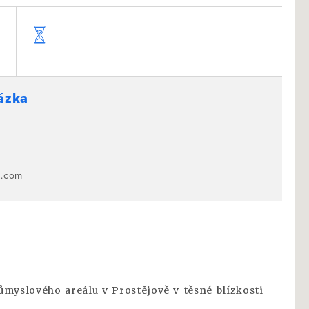
házka
0
s.com
ůmyslového areálu v Prostějově v těsné blízkosti