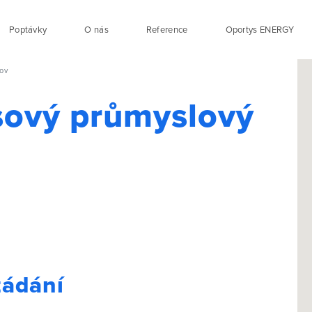
Poptávky
O nás
Reference
Oportys ENERGY
jov
sový průmyslový
žádání