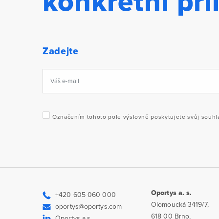
konkrétní pří
Zadejte
Označením tohoto pole výslovně poskytujete svůj souhlas
Oportys a. s.
+420 605 060 000
Olomoucká 3419/7,
oportys@oportys.com
618 00 Brno,
Oportys a.s.