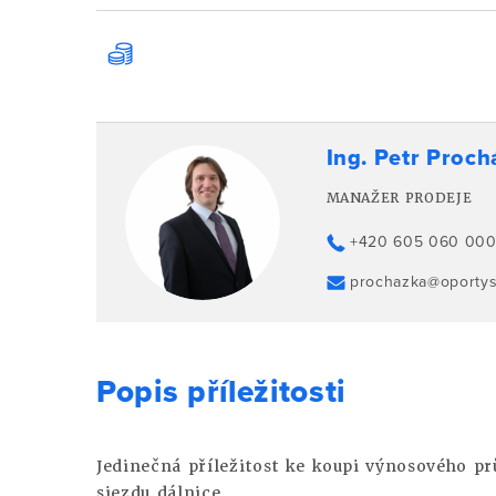
Ing. Petr Proc
MANAŽER PRODEJE
+420 605 060 00
prochazka@oporty
Popis příležitosti
Jedinečná příležitost ke koupi výnosového pr
sjezdu dálnice.