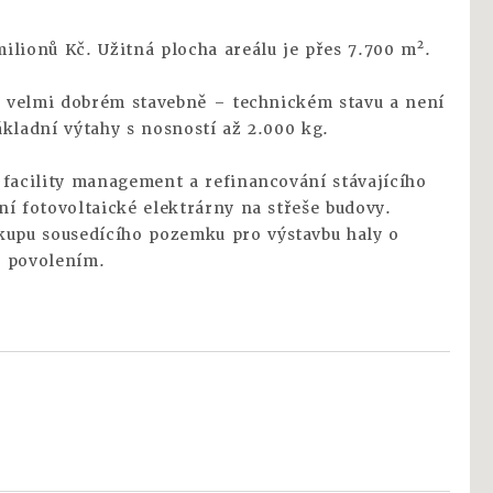
ilionů Kč. Užitná plocha areálu je přes 7.700 m².
ve velmi dobrém stavebně – technickém stavu a není
ákladní výtahy s nosností až 2.000 kg.
 facility management a refinancování stávajícího
ní fotovoltaické elektrárny na střeše budovy.
upu sousedícího pozemku pro výstavbu haly o
m povolením.