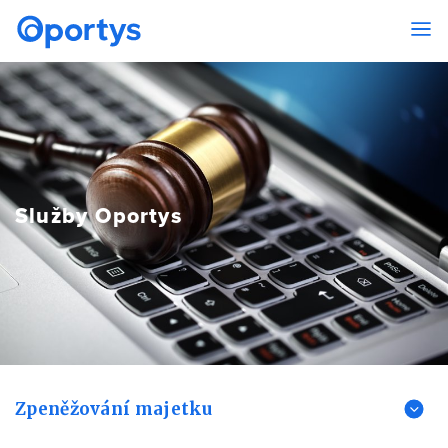
Služby Oportys
Zpeněžování majetku