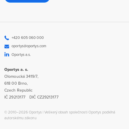
+420 605 060 000
oportys@oportys.com
Oportys a.s.
Oportys a. s.
Olomoucká 3419/7,
618 00 Brno,
Czech Republic
IČ 29213177
DIČ CZ29213177
© 2010–2026 Oportys | Veškerý obsah společnosti Oportys podléhá
autorskému zákonu