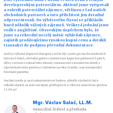
developerským potenciálem. Aktivně jsme vytipovali
a oslovili potenciální zájemce, většinou z řad našich
obchodních partnerů a tuto příležitost jim detailně
odprezentovali. Do výběrového řízení se přihlásilo
hned několik vážných zájemců. Veškerá jednání jsme
vedli v angličtině. Obrovským úspěchem bylo, že
jsme za rekordní necelý měsíc vyhledali zájemce,
zajistili prodávajícímu vysokou kupní cenu a dotáhli
transakci do podpisu převodní dokumentace.
Areál je výborně dopravně dostupný a může být využit pro stavbu moderních
bytových domů, obchodní galerie s dostatečnou kapacitou parkovacích ploch,
office centrum s relaxačními zónami, restauracemi a množstvím služeb, s
reprezentativními prostory s výhledem na řeku Svratku i nejvýznamnější
brněnské památky.
Součástí areálu je nyní administrativní budova, několik výrobních hal a
několik objektů na sebe navzájem přiléhajících s celkovou zastavěnou plochou
13.156 m².
Mgr. Václav Salač, LL.M.
Generální ředitel a předseda