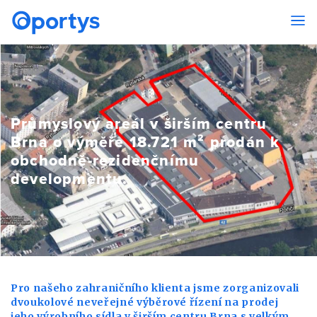
Průmyslový areál v širším centru
Brna o výměře 18.721 m² prodán k
obchodně-rezidenčnímu
developmentu.
Pro našeho zahraničního klienta jsme zorganizovali
dvoukolové neveřejné výběrové řízení na prodej
jeho výrobního sídla v širším centru Brna s velkým