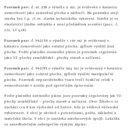
Pozemek parc. č. st. 218
o výměře 9 m2, je evidován v katastru
nemovitostí jako zastavěná plocha a nádvoří. Na pozemku stojí
stavba bez č.p. /č.ev. stavba technického vybavení. Stavba je ve
vlastnictví jiného subjektu a není předmětem ocenění (parc. č.
272, LV 428).
Pozemek parc. č. 542/30
o výměře 1 190 m2 je evidovaný v
katastru nemovitostí jako ostatní plocha, způsob využití jiná
plocha. Podle platného územního plánu je pozemek regulován
jako VZ-plochy zemědělské- plochy staveb a zařízení.
Pozemek parc. č. 542/91
o výměře 994 m2 je evidovaný v katastru
nemovitostí jako ostatní plocha, způsob využití manipulační
plocha. Pozemek nepravidelného tvaru tvoří funkční celek s
nemovitostmi v areálu pod společným oplocením.
Podle platného územního plánu jsou pozemky regulovány jak VZ-
plochy zemědělské – plochy staveb a zařízení. Obec Žihobce se
nachází cca 8 km východně od Sušice, kde je veškerá občanská
vybavenost. V obci je obchod s potravinami, pošta, základní a
mateřská škola. V obci je zastávka autobusových spojů. Lokalita
se zanedbatelným nebezpečím výskytu záplav.