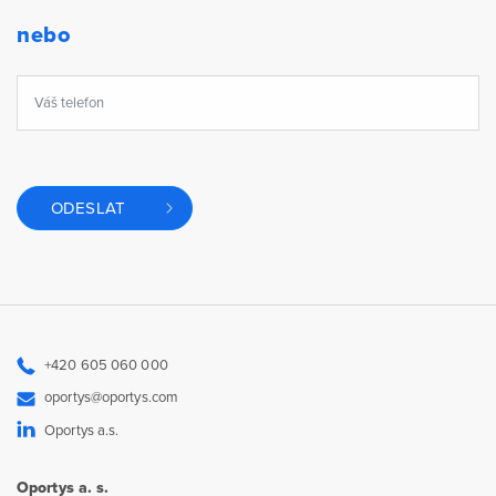
nebo
ODESLAT
+420 605 060 000
oportys@oportys.com
Oportys a.s.
Oportys a. s.