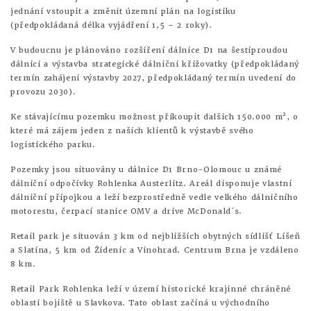
jednání vstoupit a změnit územní plán na logistiku
(předpokládaná délka vyjádření 1,5 – 2 roky).
V budoucnu je plánováno rozšíření dálnice D1 na šestiproudou
dálnici a výstavba strategické dálniční křižovatky (předpokládaný
termín zahájení výstavby 2027, předpokládaný termín uvedení do
provozu 2030).
Ke stávajícímu pozemku možnost přikoupit dalších 150.000 m², o
které má zájem jeden z našich klientů k výstavbě svého
logistického parku.
Pozemky jsou situovány u dálnice D1 Brno-Olomouc u známé
dálniční odpočívky Rohlenka Austerlitz. Areál disponuje vlastní
dálniční přípojkou a leží bezprostředně vedle velkého dálničního
motorestu, čerpací stanice OMV a drive McDonald´s.
Retail park je situován 3 km od nejbližších obytných sídlišť Líšeň
a Slatina, 5 km od Židenic a Vinohrad. Centrum Brna je vzdáleno
8 km.
Retail Park Rohlenka leží v území historické krajinné chráněné
oblasti bojiště u Slavkova. Tato oblast začíná u východního