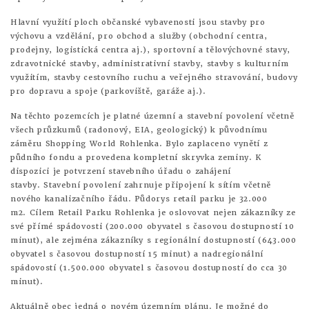
Hlavní využití ploch občanské vybavenosti jsou stavby pro
výchovu a vzdělání, pro obchod a služby (obchodní centra,
prodejny, logistická centra aj.), sportovní a tělovýchovné stavy,
zdravotnické stavby, administrativní stavby, stavby s kulturním
využitím, stavby cestovního ruchu a veřejného stravování, budovy
pro dopravu a spoje (parkoviště, garáže aj.).
Na těchto pozemcích je platné územní a stavební povolení včetně
všech průzkumů (radonový, EIA, geologický) k původnímu
záměru Shopping World Rohlenka. Bylo zaplaceno vynětí z
půdního fondu a provedena kompletní skryvka zeminy. K
dispozici je potvrzení stavebního úřadu o zahájení
stavby. Stavební povolení zahrnuje připojení k sítím včetně
nového kanalizačního řádu. Půdorys retail parku je 32.000
m2. Cílem Retail Parku Rohlenka je oslovovat nejen zákazníky ze
své přímé spádovosti (200.000 obyvatel s časovou dostupností 10
minut), ale zejména zákazníky s regionální dostupností (643.000
obyvatel s časovou dostupností 15 minut) a nadregionální
spádovostí (1.500.000 obyvatel s časovou dostupností do cca 30
minut).
Aktuálně obec jedná o novém územním plánu. Je možné do