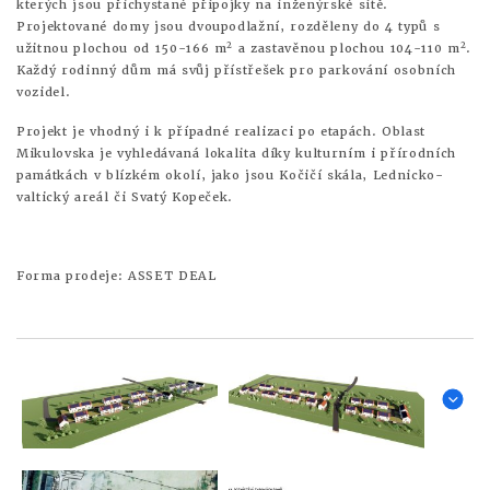
kterých jsou přichystané přípojky na inženýrské sítě.
Projektované domy jsou dvoupodlažní, rozděleny do 4 typů s
2
2
užitnou plochou od 150-166 m
a zastavěnou plochou 104-110 m
.
Každý rodinný dům má svůj přístřešek pro parkování osobních
vozidel.
Projekt je vhodný i k případné realizaci po etapách. Oblast
Mikulovska je vyhledávaná lokalita díky kulturním i přírodních
památkách v blízkém okolí, jako jsou Kočičí skála, Lednicko-
valtický areál či Svatý Kopeček.
Forma prodeje: ASSET DEAL