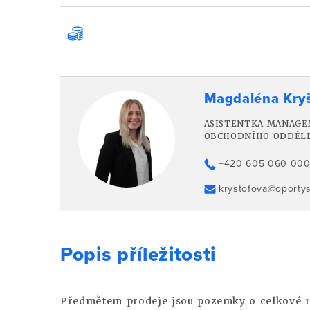
Magdaléna Kry
ASISTENTKA MANAGE
OBCHODNÍHO ODDĚL
+420 605 060 00
krystofova@oporty
Popis příležitosti
Předmětem prodeje jsou pozemky o celkové 