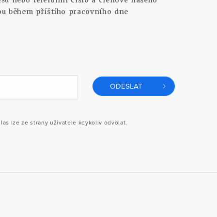
su nebo telefonní číslo a členové našeho
ou během příštího pracovního dne
ODESLAT
s lze ze strany uživatele kdykoliv odvolat.