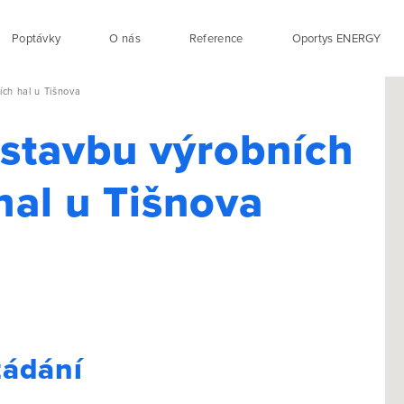
Poptávky
O nás
Reference
Oportys ENERGY
ch hal u Tišnova
stavbu výrobních
hal u Tišnova
žádání