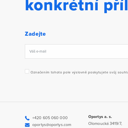
konkrétní pří
Zadejte
Označením tohoto pole výslovně poskytujete svůj souhlas
Oportys a. s.
+420 605 060 000
Olomoucká 3419/7,
oportys@oportys.com