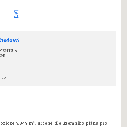
štofová
MENTU A
ENÍ
0
s.com
rozloze
7.348 m²
, určené dle územního plánu pro