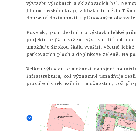
výstavbu výrobních a skladovacích hal. Nemov
Jihomoravském kraji, v blízkosti města Tišnov
dopravní dostupností a plánovaným obchvatem,
Pozemky jsou ideální pro výstavbu
lehké prů
projektu je již navržena výstavba tří hal o c
umožňuje širokou škálu využití, včetně lehké 
parkovacích ploch a doplňkové zeleně. Na p
Velkou výhodou je možnost napojení na místn
infrastrukturu, což významně usnadňuje reali
prostředí s rekreačními možnostmi, což přisp