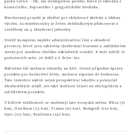
parku Levice - Jih, má strategickou polohu, která je výhodná z
komerčního, dopravního i geografického hlediska.
Navrhovaný projekt je ideální pro skladovací aktivity a lehkou
výrobu. Architektonicky je řešen obdélníkovým půdorysem a
rozdělený na 4 skladovací jednotky.
Uvnitř komplexu najdete administrativní část a skladové
prostory, které jsou vybaveny vjezdovými branami a nakládacími
mosty pro snadnou obsluhu nákladních vozidel. K hale náleží 72
parkovacích míst, 26 doků a 6 drive-ins.
Nabízíme též možnost výstavby na klíč, včetně případné úpravy
projektu pro konkrétní účely, možnost expanze do budoucna.
Tato investice nabízí nejen perspektivní lokalitu a potenciál
dlouhodobých zisků, ale také možnost účasti na ekologickém a
udržitelném projektu.
V klíčové vzdálenosti se nacházejí tato evropská města: Nitra (51
km), Ostrihom (55 km), Trnava (95 km), Budapešť (102 km),
Gyor (115 km), Bratislava (140 km).