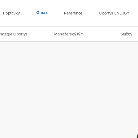
O nás
Poptávky
Reference
Oportys ENERGY
rategie Oportys
Manažerský tým
Služby
nemovitý