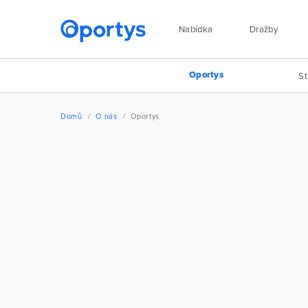
Nabídka
Dražby
Oportys
St
Domů
O nás
Oportys
Zpeněžujeme movitý i 