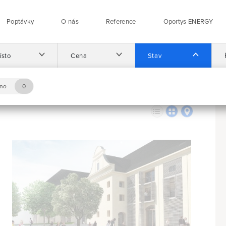
Poptávky
O nás
Reference
Oportys ENERGY
ísto
Cena
Stav
no
0