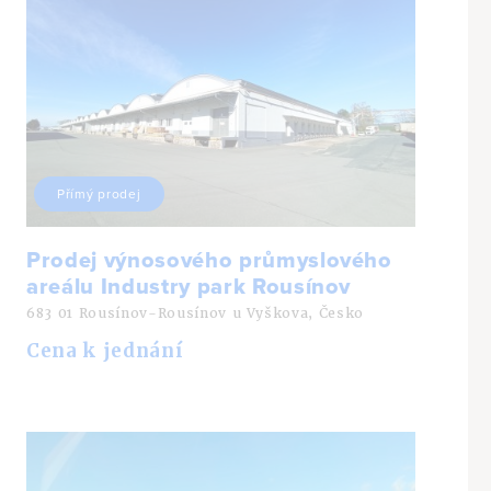
Přímý prodej
Prodej výnosového průmyslového
areálu Industry park Rousínov
683 01 Rousínov-Rousínov u Vyškova, Česko
Cena k jednání