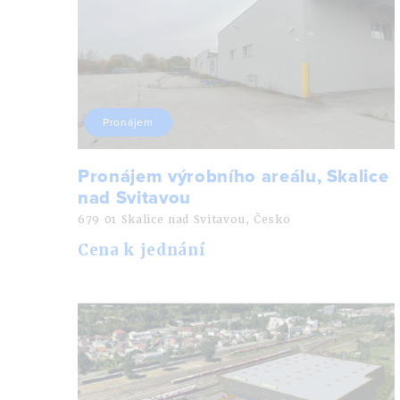
Pronájem
Pronájem výrobního areálu, Skalice
nad Svitavou
679 01 Skalice nad Svitavou, Česko
Cena k jednání