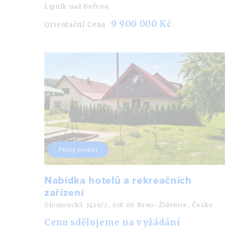
Lipník nad Bečvou
9 900 000 Kč
Orientační Cena
Přímý prodej
Nabídka hotelů a rekreačních
zařízení
Olomoucká 3419/7, 618 00 Brno-Židenice, Česko
Cenu sdělujeme na vyžádání