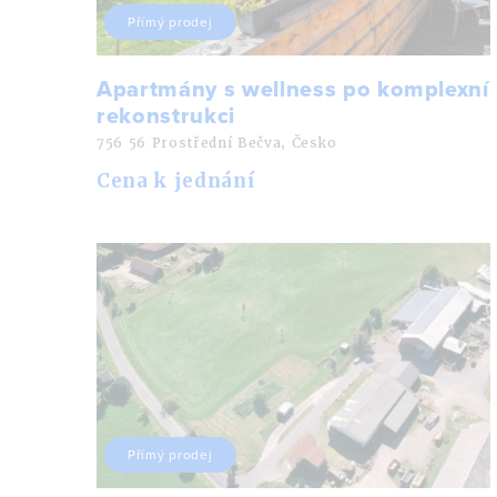
Přímý prodej
Apartmány s wellness po komplexní
rekonstrukci
756 56 Prostřední Bečva, Česko
Cena k jednání
Přímý prodej