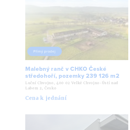
Přímý prodej
Malebný ranč v CHKO České
středohoří, pozemky 239 126 m2
Luční Chvojno, 400 02 Velké Chvojno-Ústí nad
Labem 2, Česko
Cena k jednání