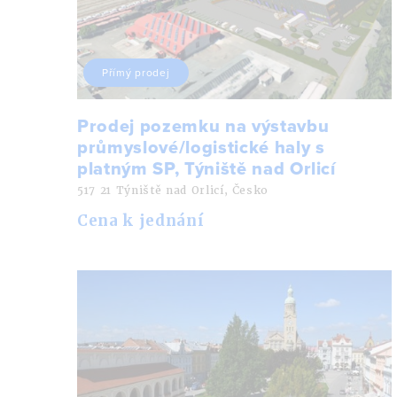
Přímý prodej
Prodej pozemku na výstavbu
průmyslové/logistické haly s
platným SP, Týniště nad Orlicí
517 21 Týniště nad Orlicí, Česko
Cena k jednání