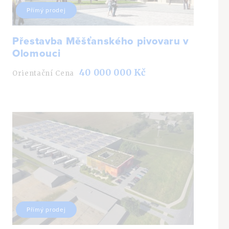
Přímý prodej
Přestavba Měšťanského pivovaru v
Olomouci
40 000 000 Kč
Orientační Cena
Přímý prodej