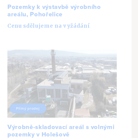
Pozemky k výstavbě výrobního
areálu, Pohořelice
Cenu sdělujeme na vyžádání
Přímý prodej
Výrobně-skladovací areál s volnými
pozemky v Holešově