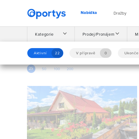
Nabídka
Dražby
Kategorie
Prodej/Pronájem
M
Domů
Nabídka
Aktivní
22
V přípravě
0
Ukonče
25
50
100
200