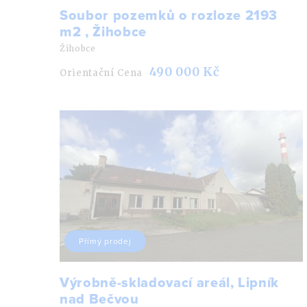
Soubor pozemků o rozloze 2193
m2 , Žihobce
Žihobce
490 000 Kč
Orientační Cena
Přímý prodej
Výrobně-skladovací areál, Lipník
nad Bečvou