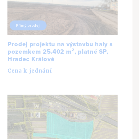
Přímý prodej
Prodej projektu na výstavbu haly s
pozemkem 25.402 m², platné SP,
Hradec Králové
Cena k jednání