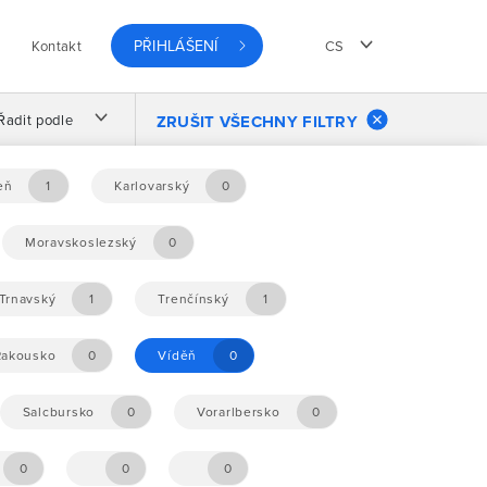
PŘIHLÁŠENÍ
Kontakt
CS
Řadit podle
ZRUŠIT VŠECHNY FILTRY
eň
1
Karlovarský
0
Moravskoslezský
0
Trnavský
1
Trenčínský
1
Rakousko
0
Víděň
0
Salcbursko
0
Vorarlbersko
0
0
0
0