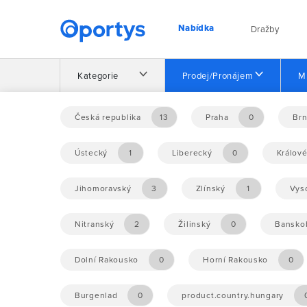
Nabídka
Dražby
Kategorie
Prodej/Pronájem
M
Domů
Nabídka
Česká republika
13
Praha
0
Br
Ústecký
1
Liberecký
0
Králov
Nebyly nalezeny žádné příležitosti.
Jihomoravský
3
Zlínský
1
Vys
Nitranský
2
Žilinský
0
Banskob
Dolní Rakousko
0
Horní Rakousko
0
Burgenlad
0
product.country.hungary