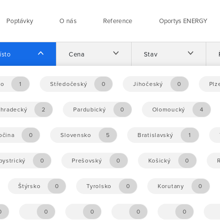
Poptávky
O nás
Reference
Oportys ENERGY
ísto
Cena
Stav
no
1
Středočeský
0
Jihočeský
0
Plz
éhradecký
2
Pardubický
0
Olomoucký
4
očina
0
Slovensko
5
Bratislavský
1
ystrický
0
Prešovský
0
Košický
0
Štýrsko
0
Tyrolsko
0
Korutany
0
0
0
0
0
0