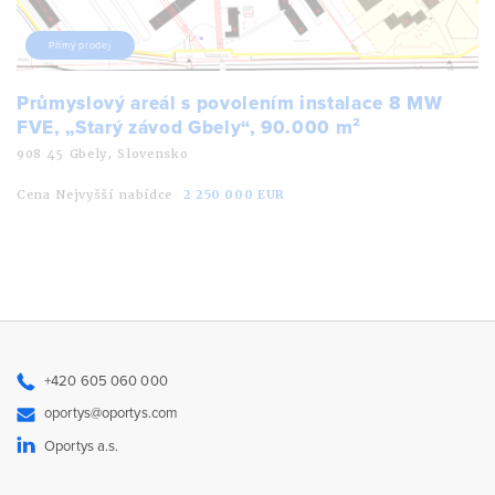
Přímý prodej
Průmyslový areál s povolením instalace 8 MW
FVE, „Starý závod Gbely“, 90.000 m²
908 45 Gbely, Slovensko
Cena Nejvyšší nabídce
2 250 000 EUR
+420 605 060 000
oportys@oportys.com
Oportys a.s.