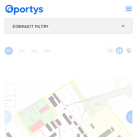
ZOBRAZIT FILTRY
25
50
100
200
Sledovat