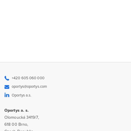
+420 605 060 000
oportys@oportys.com
Oportys a.s.
Oportys a. s.
Olomoucká 3419/7,
618 00 Brno,