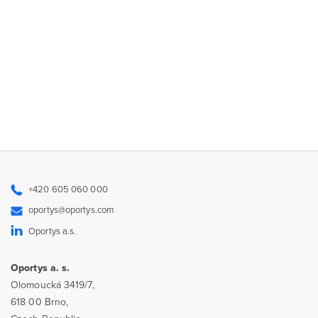
+420 605 060 000
oportys@oportys.com
Oportys a.s.
Oportys a. s.
Olomoucká 3419/7,
618 00 Brno,