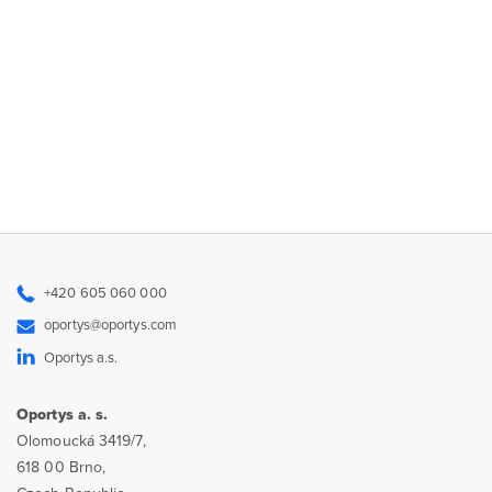
+420 605 060 000
oportys@oportys.com
Oportys a.s.
Oportys a. s.
Olomoucká 3419/7,
618 00 Brno,