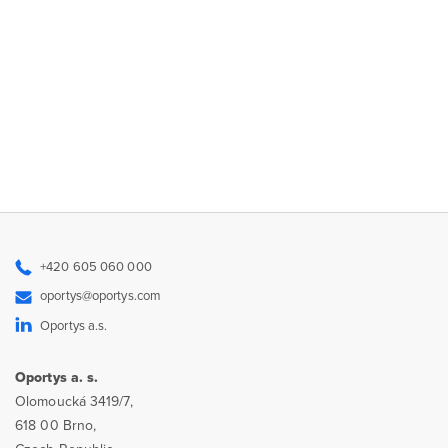
+420 605 060 000
oportys@oportys.com
Oportys a.s.
Oportys a. s.
Olomoucká 3419/7,
618 00 Brno,