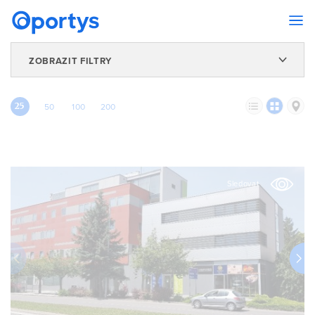
ZOBRAZIT FILTRY
25
50
100
200
Sledovat