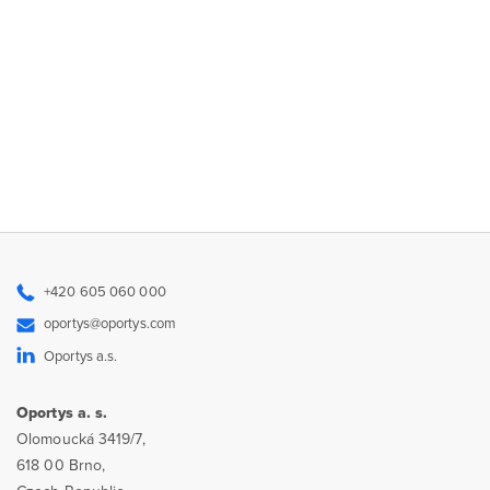
+420 605 060 000
oportys@oportys.com
Oportys a.s.
Oportys a. s.
Olomoucká 3419/7,
618 00 Brno,