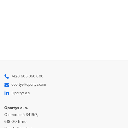
+420 605 060 000
oportys@oportys.com
Oportys a.s.
Oportys a. s.
Olomoucká 3419/7,
618 00 Brno,