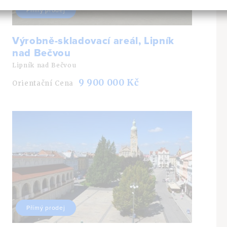
Přímý prodej
Výrobně-skladovací areál, Lipník
nad Bečvou
Lipník nad Bečvou
9 900 000 Kč
Orientační Cena
Přímý prodej