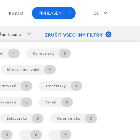
PŘIHLÁŠENÍ
Kontakt
CS
Řadit podle
ZRUŠIT VŠECHNY FILTRY
eň
1
Karlovarský
0
Moravskoslezský
0
Trnavský
1
Trenčínský
1
Rakousko
0
Víděň
0
Salcbursko
0
Vorarlbersko
0
0
0
0