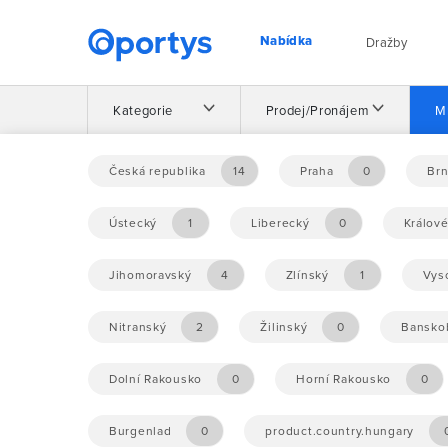
Nabídka
Dražby
Kategorie
Prodej/Pronájem
M
Domů
Nabídka
Česká republika
14
Praha
0
Br
25
50
100
200
Ústecký
1
Liberecký
0
Králov
Jihomoravský
4
Zlínský
1
Vys
Nitranský
2
Žilinský
0
Banskob
Dolní Rakousko
0
Horní Rakousko
0
Burgenlad
0
product.country.hungary