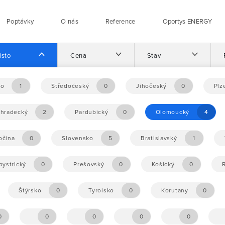
Poptávky
O nás
Reference
Oportys ENERGY
ísto
Cena
Stav
no
1
Středočeský
0
Jihočeský
0
Plz
éhradecký
2
Pardubický
0
Olomoucký
4
očina
0
Slovensko
5
Bratislavský
1
ystrický
0
Prešovský
0
Košický
0
Štýrsko
0
Tyrolsko
0
Korutany
0
0
0
0
0
0