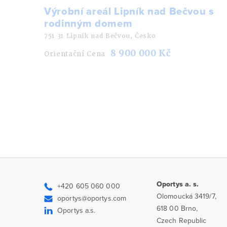
Výrobní areál Lipník nad Bečvou s
rodinným domem
751 31 Lipník nad Bečvou, Česko
8 900 000 Kč
Orientační Cena
Oportys a. s.
+420 605 060 000
Olomoucká 3419/7,
oportys@oportys.com
618 00 Brno,
Oportys a.s.
Czech Republic