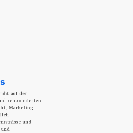
s
s
ruht auf der
 und renommierten
cht, Marketing
lich
enntnisse und
 und