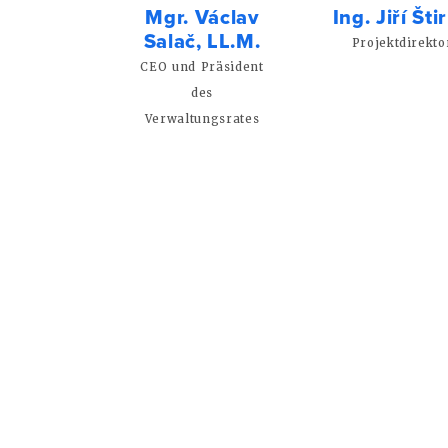
Mgr. Václav
Ing. Jiří Šti
Salač, LL.M.
Projektdirekto
CEO und Präsident
des
Verwaltungsrates
Executive
Ing. Petr
Ing. Han
Procházka
Slepičkov