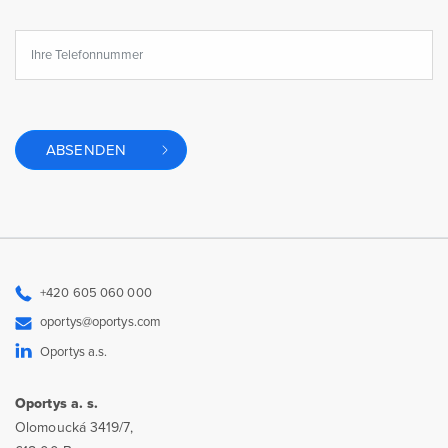
ABSENDEN
+420 605 060 000
oportys@oportys.com
Oportys a.s.
Oportys a. s.
Olomoucká 3419/7,