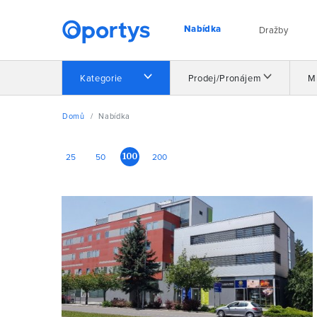
Nabídka
Dražby
Kategorie
Prodej/Pronájem
M
Domů
Nabídka
100
25
50
200