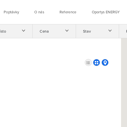
Poptávky
O nás
Reference
Oportys ENERGY
ísto
Cena
Stav