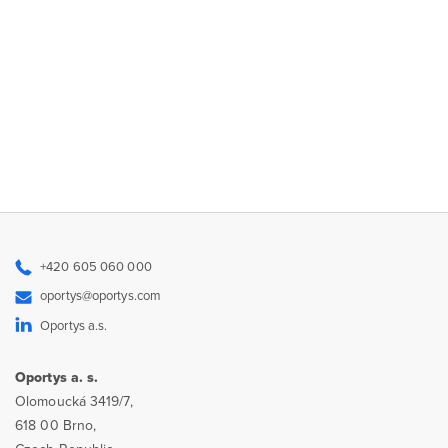
+420 605 060 000
oportys@oportys.com
Oportys a.s.
Oportys a. s.
Olomoucká 3419/7,
618 00 Brno,