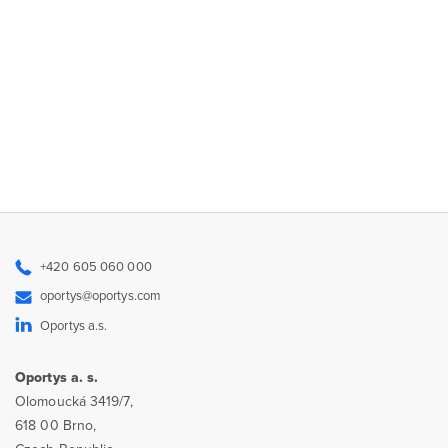
+420 605 060 000
oportys@oportys.com
Oportys a.s.
Oportys a. s.
Olomoucká 3419/7,
618 00 Brno,