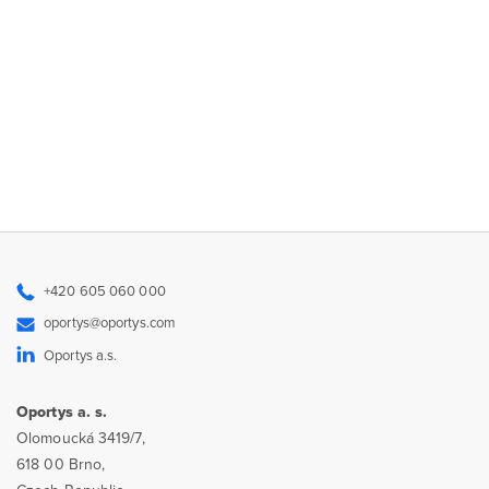
+420 605 060 000
oportys@oportys.com
Oportys a.s.
Oportys a. s.
Olomoucká 3419/7,
618 00 Brno,