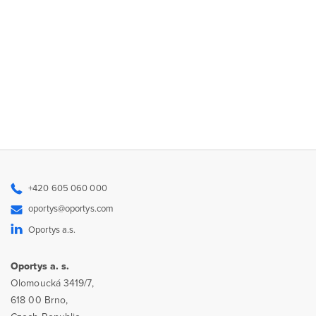
+420 605 060 000
oportys@oportys.com
Oportys a.s.
Oportys a. s.
Olomoucká 3419/7,
618 00 Brno,