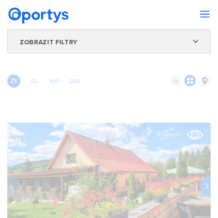
ZOBRAZIT FILTRY
25
50
100
200
Sledovat