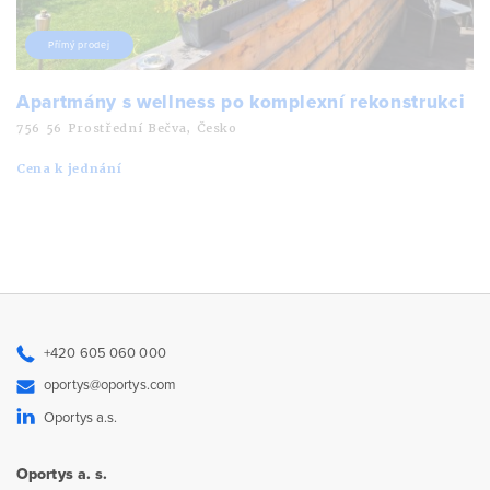
Přímý prodej
Apartmány s wellness po komplexní rekonstrukci
756 56 Prostřední Bečva, Česko
Cena k jednání
+420 605 060 000
oportys@oportys.com
Oportys a.s.
Oportys a. s.