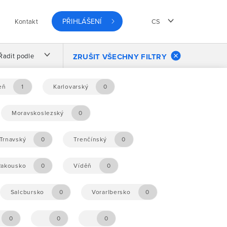
PŘIHLÁŠENÍ
Kontakt
CS
Řadit podle
ZRUŠIT VŠECHNY FILTRY
eň
1
Karlovarský
0
Moravskoslezský
0
Trnavský
0
Trenčínský
0
Rakousko
0
Víděň
0
Salcbursko
0
Vorarlbersko
0
0
0
0