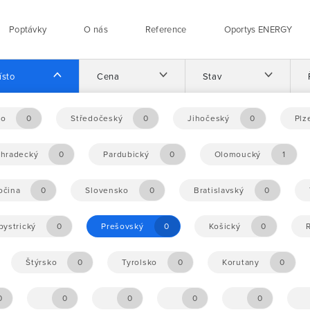
Poptávky
O nás
Reference
Oportys ENERGY
ísto
Cena
Stav
no
0
Středočeský
0
Jihočeský
0
Plz
éhradecký
0
Pardubický
0
Olomoucký
1
očina
0
Slovensko
0
Bratislavský
0
ystrický
0
Prešovský
0
Košický
0
Štýrsko
0
Tyrolsko
0
Korutany
0
0
0
0
0
0