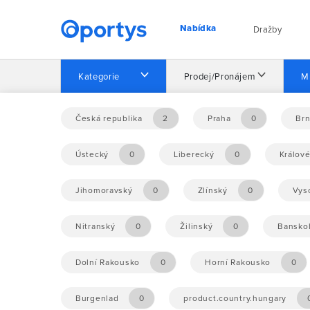
Nabídka
Dražby
Kategorie
Prodej/Pronájem
M
Domů
Nabídka
Česká republika
2
Praha
0
Br
Ústecký
0
Liberecký
0
Králov
Nebyly nalezeny žádné příležitosti.
Jihomoravský
0
Zlínský
0
Vys
Nitranský
0
Žilinský
0
Banskob
Dolní Rakousko
0
Horní Rakousko
0
Burgenlad
0
product.country.hungary