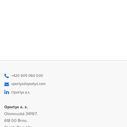
+420 605 060 000
oportys@oportys.com
Oportys a.s.
Oportys a. s.
Olomoucká 3419/7,
618 00 Brno,