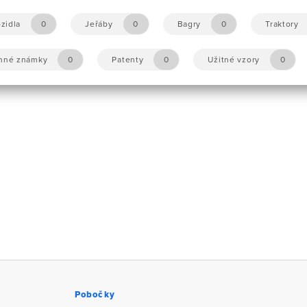
zidla
0
Jeřáby
0
Bagry
0
Traktory
nné známky
0
Patenty
0
Užitné vzory
0
Pobočky