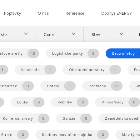
Poptávky
O nás
Reference
Oportys ENERGY
ísto
Cena
Stav
slové areály
13
Logistické parky
0
Brownfieldy
1
Kanceláře
1
Obchodní prostory
1
Po
estaurace
0
Hotely
1
Penziony
0
Ub
Louky
0
Rybníky
0
Vinice/sady
0
Komerční areály
0
Garáže
0
Zemědělská usedl
Stroje
0
Soubory movitého majetku
0
Movitý m