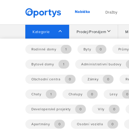
Nabídka
Dražby
Kategorie
Prodej/Pronájem
M
Domů
Nabídka
Rodinné domy
1
Byty
0
Průmy
Bytové domy
1
Administrativní budovy
Nebyly nalezeny žádné příležitosti.
Obchodní centra
0
Zámky
0
R
Chaty
1
Chalupy
0
Lesy
0
Developerské projekty
0
Vily
0
Apartmány
0
Osobní vozidla
0