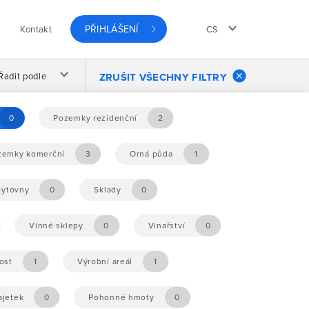
PŘIHLÁŠENÍ
Kontakt
CS
Řadit podle
ZRUŠIT VŠECHNY FILTRY
0
Pozemky rezidenční
2
zemky komerční
3
Orná půda
1
ytovny
0
Sklady
0
Vinné sklepy
0
Vinařství
0
ost
1
Výrobní areál
1
ajetek
0
Pohonné hmoty
0