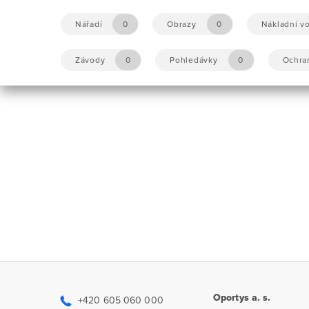
Nářadí
0
Obrazy
0
Nákladní vo
Závody
0
Pohledávky
0
Ochra
Oportys a. s.
+420 605 060 000