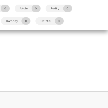
0
Akcie
0
Podíly
0
Domény
0
Ostatní
0