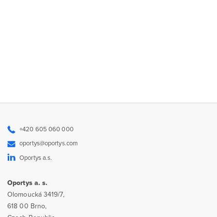
+420 605 060 000
oportys@oportys.com
Oportys a.s.
Oportys a. s.
Olomoucká 3419/7,
618 00 Brno,