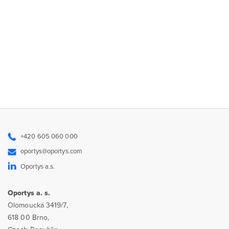
+420 605 060 000
oportys@oportys.com
Oportys a.s.
Oportys a. s.
Olomoucká 3419/7,
618 00 Brno,