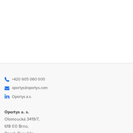
+420 605 060 000
oportys@oportys.com
Oportys a.s.
Oportys a. s.
Olomoucká 3419/7,
618 00 Brno,