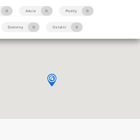
0
Akcie
0
Podíly
0
Domény
0
Ostatní
0