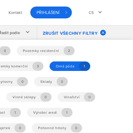
PŘIHLÁŠENÍ
Kontakt
CS
Řadit podle
ZRUŠIT VŠECHNY FILTRY
0
Pozemky rezidenční
2
zemky komerční
3
Orná půda
1
ytovny
0
Sklady
0
Vinné sklepy
0
Vinařství
0
ost
1
Výrobní areál
1
ajetek
0
Pohonné hmoty
0