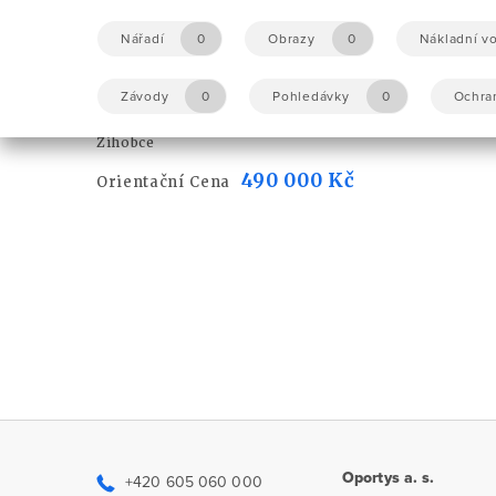
Přímý prodej
Nářadí
0
Obrazy
0
Nákladní vo
Soubor pozemků o rozloze 2193
Závody
0
Pohledávky
0
Ochra
m2 , Žihobce
Žihobce
490 000 Kč
Orientační Cena
Oportys a. s.
+420 605 060 000