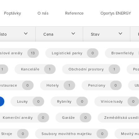
Poptávky
O nás
Reference
Oportys ENERGY
ísto
Cena
Stav
slové areály
13
Logistické parky
0
Brownfieldy
1
Kanceláře
1
Obchodní prostory
1
Po
estaurace
0
Hotely
1
Penziony
0
Ub
Louky
0
Rybníky
0
Vinice/sady
0
Komerční areály
0
Garáže
0
Zemědělská usedl
Stroje
0
Soubory movitého majetku
0
Movitý m