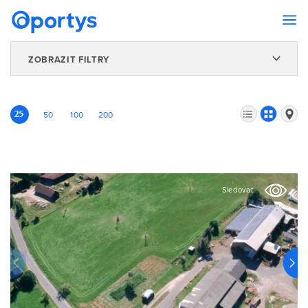
ZOBRAZIT FILTRY
25
50
100
200
Sledovat