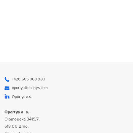
+420 605 060 000
oportys@oportys.com
Oportys a.s.
Oportys a. s.
Olomoucká 3419/7,
618 00 Brno,