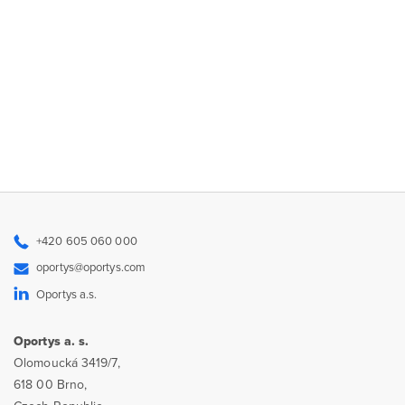
+420 605 060 000
oportys@oportys.com
Oportys a.s.
Oportys a. s.
Olomoucká 3419/7,
618 00 Brno,