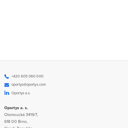
+420 605 060 000
oportys@oportys.com
Oportys a.s.
Oportys a. s.
Olomoucká 3419/7,
618 00 Brno,