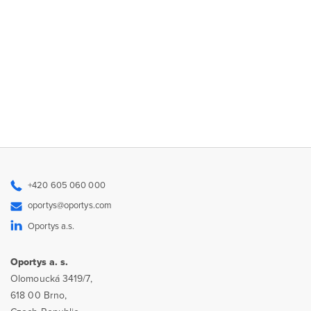
+420 605 060 000
oportys@oportys.com
Oportys a.s.
Oportys a. s.
Olomoucká 3419/7,
618 00 Brno,