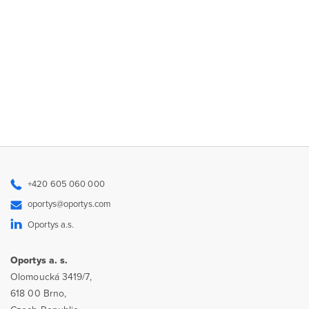
+420 605 060 000
oportys@oportys.com
Oportys a.s.
Oportys a. s.
Olomoucká 3419/7,
618 00 Brno,