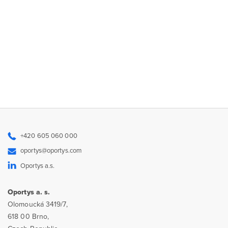
+420 605 060 000
oportys@oportys.com
Oportys a.s.
Oportys a. s.
Olomoucká 3419/7,
618 00 Brno,