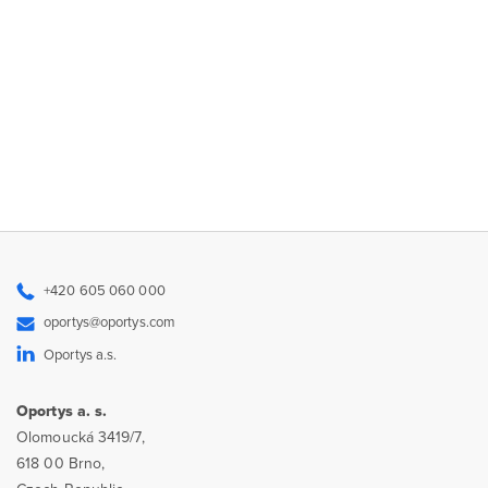
+420 605 060 000
oportys@oportys.com
Oportys a.s.
Oportys a. s.
Olomoucká 3419/7,
618 00 Brno,