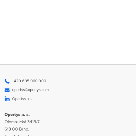
+420 605 060 000
oportys@oportys.com
Oportys a.s.
Oportys a. s.
Olomoucká 3419/7,
618 00 Brno,