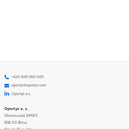
+420 605 060 000
oportys@oportys.com
Oportys a.s.
Oportys a. s.
Olomoucká 3419/7,
618 00 Brno,