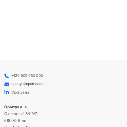
+420 605 060 000
oportys@oportys.com
Oportys a.s.
Oportys a. s.
Olomoucká 3419/7,
618 00 Brno,