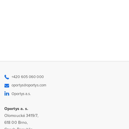
+420 605 060 000
oportys@oportys.com
Oportys a.s.
Oportys a. s.
Olomoucká 3419/7,
618 00 Brno,